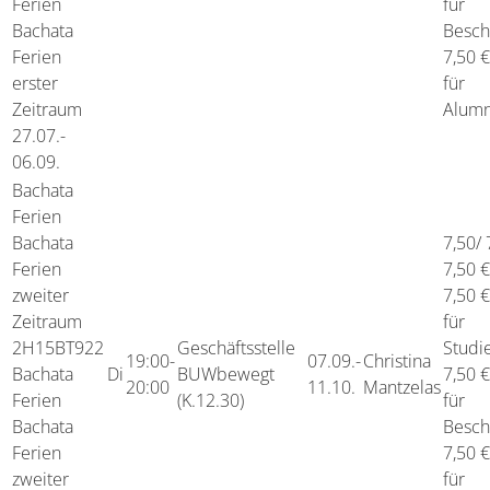
Ferien
für
Bachata
Besch
Ferien
7,50 €
erster
für
Zeitraum
Alumn
27.07.-
06.09.
Bachata
Ferien
Bachata
7,50/ 
Ferien
7,50 €
zweiter
7,50 €
Zeitraum
für
2H15BT922
Geschäftsstelle
Studi
19:00-
07.09.-
Christina
Bachata
Di
BUWbewegt
7,50 €
20:00
11.10.
Mantzelas
Ferien
(K.12.30)
für
Bachata
Besch
Ferien
7,50 €
zweiter
für