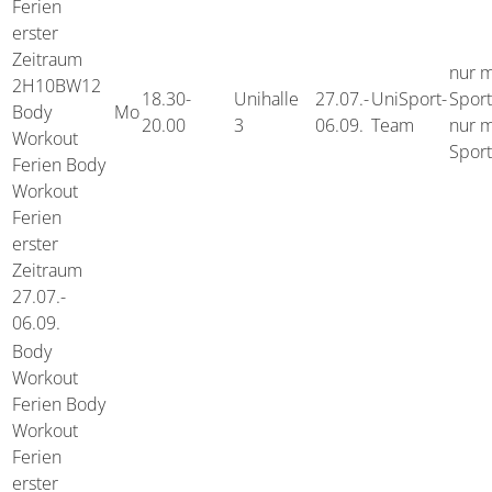
Ferien
erster
Zeitraum
nur m
2H10BW12
18.30-
Unihalle
27.07.-
UniSport-
Spor
Body
Mo
20.00
3
06.09.
Team
nur m
Workout
Spor
Ferien Body
Workout
Ferien
erster
Zeitraum
27.07.-
06.09.
Body
Workout
Ferien
Body
Workout
Ferien
erster