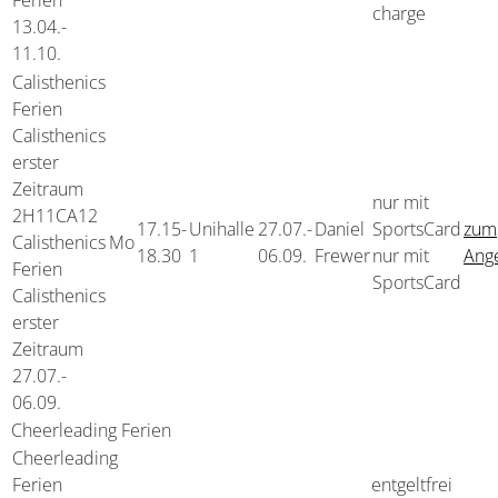
Ferien
charge
13.04.-
11.10.
Calisthenics
Ferien
Calisthenics
erster
Zeitraum
nur mit
2H11CA12
17.15-
Unihalle
27.07.-
Daniel
SportsCard
zum
Calisthenics
Mo
18.30
1
06.09.
Frewer
nur mit
Ang
Ferien
SportsCard
Calisthenics
erster
Zeitraum
27.07.-
06.09.
Cheerleading Ferien
Cheerleading
Ferien
entgeltfrei