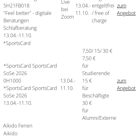
Live
5H21FB018
13.04.-
entgeltfrei
zum
bei
"Feel better" - digitale
11.10.
/ free of
Angebot
Zoom
Beratungen
charge
Schlafberatung
13.04.-
11.10.
*SportsCard
7,50/ 15/ 30 €
7,50 €
*SportsCard
SportsCard
für
SoSe 2026
Studierende
0H1000
13.04.-
15 €
zum
*SportsCard SportsCard
11.10.
für
Angebot
SoSe 2026
Beschäftigte
13.04.-
11.10.
30 €
für
Alumni/Externe
Aikido Ferien
Aikido