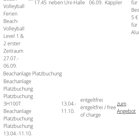
17.45
neben Uni-Halle
06.09.
Käppler
für
Volleyball
Bes
Ferien
5 €
Beach-
für
Volleyball
Alu
Level 1 &
2 erster
Zeitraum
27.07.-
06.09.
Beachanlage Platzbuchung
Beachanlage
Platzbuchung
Platzbuchung
entgeltfrei
3H100T
13.04.-
zum
entgeltfrei / free
Beachanlage
11.10.
Angebot
of charge
Platzbuchung
Platzbuchung
13.04.-
11.10.