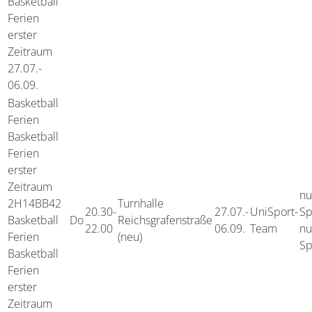
Basketball
Ferien
erster
Zeitraum
27.07.-
06.09.
Basketball
Ferien
Basketball
Ferien
erster
Zeitraum
nu
2H14BB42
Turnhalle
20.30-
27.07.-
UniSport-
Sp
Basketball
Do
Reichsgrafenstraße
22.00
06.09.
Team
nu
Ferien
(neu)
Sp
Basketball
Ferien
erster
Zeitraum