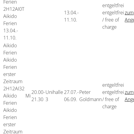
Ferien
entgeltfrei
2H12AI0T
13.04.-
entgeltfrei
zum
Aikido
11.10.
/ free of
Ang
Ferien
charge
13.04.-
11.10.
Aikido
Ferien
Aikido
Ferien
erster
Zeitraum
entgeltfrei
2H12AI32
20.00-
Unihalle
27.07.-
Peter
entgeltfrei
zum
Aikido
Mi
21.30
3
06.09.
Goldmann
/ free of
Ang
Ferien
charge
Aikido
Ferien
erster
Zeitraum