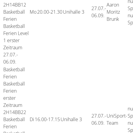
nu
2H14BB12
Aaron
27.07.-
Sp
Basketball
Mo
20.00-21.30
Unihalle 3
Moritz
06.09.
nu
Ferien
Brunk
Sp
Basketball
Ferien Level
1 erster
Zeitraum
27.07.-
06.09.
Basketball
Ferien
Basketball
Ferien
erster
Zeitraum
nu
2H14BB22
27.07.-
UniSport-
Sp
Basketball
Di
16.00-17.15
Unihalle 3
06.09.
Team
nu
Ferien
Sp