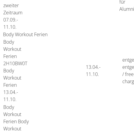
für
zweiter
Alumni
Zeitraum
07.09.-
11.10.
Body Workout Ferien
Body
Workout
Ferien
entge
2H10BW0T
13.04.-
entge
Body
11.10.
/ free
Workout
char
Ferien
13.04.-
11.10.
Body
Workout
Ferien
Body
Workout