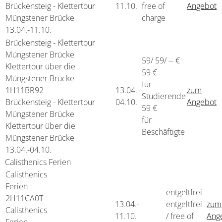
Brückensteig - Klettertour
11.10.
free of
Angebot
Müngstener Brücke
charge
13.04.-
11.10.
Brückensteig - Klettertour
Müngstener Brücke
59/ 59/ -- €
Klettertour über die
59 €
Müngstener Brücke
für
1H11BR92
13.04.-
zum
Studierende
Brückensteig - Klettertour
04.10.
Angebot
59 €
Müngstener Brücke
für
Klettertour über die
Beschäftigte
Müngstener Brücke
13.04.-
04.10.
Calisthenics Ferien
Calisthenics
Ferien
entgeltfrei
2H11CA0T
13.04.-
entgeltfrei
zum
Calisthenics
11.10.
/ free of
Ang