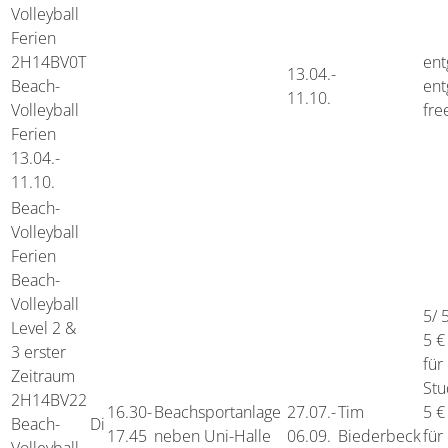
Volleyball
Ferien
2H14BV0T
ent
13.04.-
Beach-
ent
11.10.
Volleyball
fre
Ferien
13.04.-
11.10.
Beach-
Volleyball
Ferien
Beach-
Volleyball
5/ 
Level 2 &
5 €
3 erster
für
Zeitraum
Stu
2H14BV22
16.30-
Beachsportanlage
27.07.-
Tim
5 €
Beach-
Di
17.45
neben Uni-Halle
06.09.
Biederbeck
für