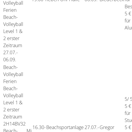
Volleyball
Bes
Ferien
5 €
Beach-
für
Volleyball
Alu
Level 1 &
2 erster
Zeitraum
27.07.-
06.09.
Beach-
Volleyball
Ferien
Beach-
Volleyball
5/ 
Level 1 &
5 €
2 erster
für
Zeitraum
Stu
2H14BV32
16.30-
Beachsportanlage
27.07.-
Gregor
5 €
Beach-
Mi