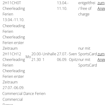
2H11CH0T
13.04.-
entgeltfrei
zum
Cheerleading
11.10.
/ free of
Ang
Ferien
charge
13.04.-
11.10.
Cheerleading
Ferien
Cheerleading
Ferien erster
Zeitraum
nur mit
2H11CH12
20.00-
Unihalle
27.07.-
Sven
SportsCard
zum
Mo
Cheerleading
21.30
1
06.09.
Opitz
nur mit
Ang
Ferien
SportsCard
Cheerleading
Ferien erster
Zeitraum
27.07.-
06.09.
Commercial Dance Ferien
Commercial