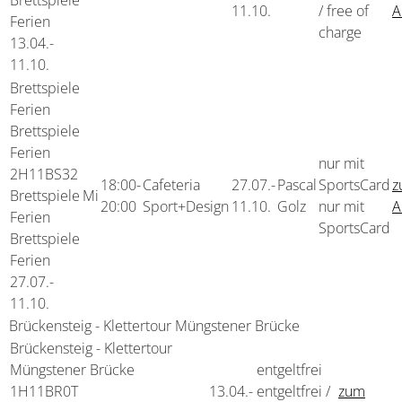
Brettspiele
11.10.
/ free of
A
Ferien
charge
13.04.-
11.10.
Brettspiele
Ferien
Brettspiele
Ferien
nur mit
2H11BS32
18:00-
Cafeteria
27.07.-
Pascal
SportsCard
z
Brettspiele
Mi
20:00
Sport+Design
11.10.
Golz
nur mit
A
Ferien
SportsCard
Brettspiele
Ferien
27.07.-
11.10.
Brückensteig - Klettertour Müngstener Brücke
Brückensteig - Klettertour
Müngstener Brücke
entgeltfrei
1H11BR0T
13.04.-
entgeltfrei /
zum