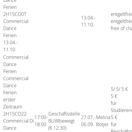
Dance
Ferien
2H15CO0T
entgeltfre
13.04.-
Commercial
entgeltfrei
11.10.
Dance
free of ch
Ferien
13.04.-
11.10.
Commercial
Dance
Ferien
Commercial
Dance
5/ 5/ 5 €
Ferien
5 €
erster
für
Zeitraum
Studiere
2H15CO22
Geschäftsstelle
17:00-
27.07.-
Melina
5 €
Commercial
Di
BUWbewegt
18:00
06.09.
Bötjer
für
Dance
(K.12.30)
Beschäfti