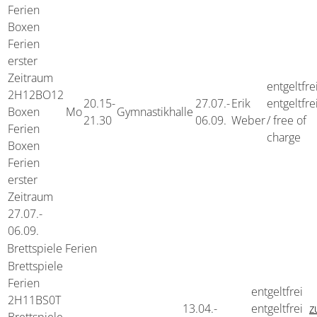
Ferien
Boxen
Ferien
erster
Zeitraum
entgeltfre
2H12BO12
20.15-
27.07.-
Erik
entgeltfre
Boxen
Mo
Gymnastikhalle
21.30
06.09.
Weber
/ free of
Ferien
charge
Boxen
Ferien
erster
Zeitraum
27.07.-
06.09.
Brettspiele Ferien
Brettspiele
Ferien
entgeltfrei
2H11BS0T
13.04.-
entgeltfrei
z