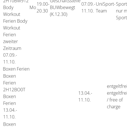
2H10BW912
Geschäftsstelle
19.00-
07.09.-
UniSport-
Spor
Body
Mo
BUWbewegt
20.30
11.10.
Team
nur m
Workout
(K.12.30)
Spor
Ferien Body
Workout
Ferien
zweiter
Zeitraum
07.09.-
11.10.
Boxen Ferien
Boxen
Ferien
entgeltfre
2H12BO0T
13.04.-
entgeltfre
Boxen
11.10.
/ free of
Ferien
charge
13.04.-
11.10.
Boxen