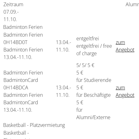
Zeitraum
Alumn
07.09.-
11.10.
Badminton Ferien
Badminton Ferien
entgeltfrei
0H14BD0T
13.04.-
zum
entgeltfrei / free
Badminton Ferien
11.10.
Angebot
of charge
13.04.-
11.10.
5/ 5/ 5 €
Badminton Ferien
5 €
BadmintonCard
für Studierende
0H14BDCA
13.04.-
5 €
zum
Badminton Ferien
11.10.
für Beschäftigte
Angebot
BadmintonCard
5 €
13.04.-
11.10.
für
Alumni/Externe
Basketball - Platzvermietung
Basketball -