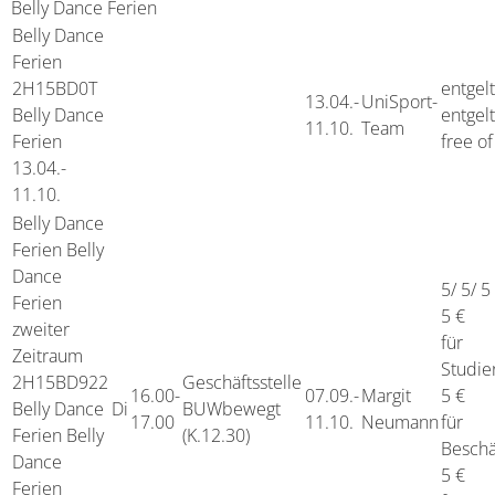
Belly Dance Ferien
Belly Dance
Ferien
2H15BD0T
entgelt
13.04.-
UniSport-
Belly Dance
entgelt
11.10.
Team
Ferien
free o
13.04.-
11.10.
Belly Dance
Ferien
Belly
Dance
5/ 5/ 5
Ferien
5 €
zweiter
für
Zeitraum
Studie
2H15BD922
Geschäftsstelle
16.00-
07.09.-
Margit
5 €
Belly Dance
Di
BUWbewegt
17.00
11.10.
Neumann
für
Ferien Belly
(K.12.30)
Beschä
Dance
5 €
Ferien