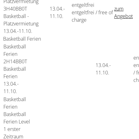
Platzvermietung
entgeltfrei
3H40BB0T
13.04.-
zum
entgeltfrei / free of
Basketball -
11.10.
Angebot
charge
Platzvermietung
13.04.-
11.10.
Basketball Ferien
Basketball
Ferien
en
2H14BB0T
13.04.-
en
Basketball
11.10.
/ 
Ferien
ch
13.04.-
11.10.
Basketball
Ferien
Basketball
Ferien Level
1 erster
Zeitraum