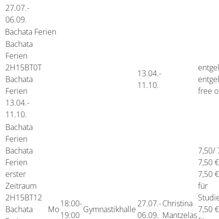
27.07.-
06.09.
Bachata Ferien
Bachata
Ferien
2H15BT0T
entgel
13.04.-
Bachata
entgel
11.10.
Ferien
free o
13.04.-
11.10.
Bachata
Ferien
Bachata
7,50/ 
Ferien
7,50 €
erster
7,50 €
Zeitraum
für
2H15BT12
Studi
18:00-
27.07.-
Christina
Bachata
Mo
Gymnastikhalle
7,50 €
19:00
06.09.
Mantzelas