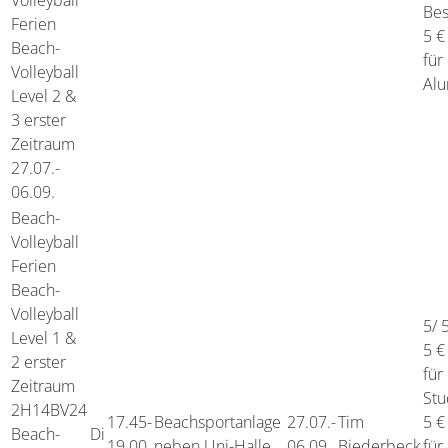
Volleyball
Bes
Ferien
5 €
Beach-
für
Volleyball
Alu
Level 2 &
3 erster
Zeitraum
27.07.-
06.09.
Beach-
Volleyball
Ferien
Beach-
Volleyball
5/ 
Level 1 &
5 €
2 erster
für
Zeitraum
Stu
2H14BV24
17.45-
Beachsportanlage
27.07.-
Tim
5 €
Beach-
Di
19.00
neben Uni-Halle
06.09.
Biederbeck
für