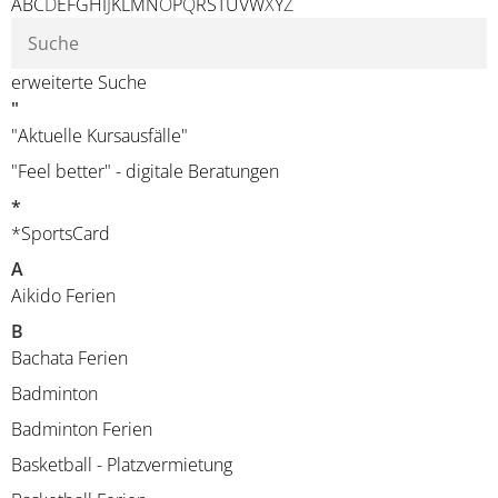
A
B
C
D
E
F
G
H
I
J
K
L
M
N
O
P
Q
R
S
T
U
V
W
X
Y
Z
erweiterte Suche
"
"Aktuelle Kursausfälle"
"Feel better" - digitale Beratungen
*
*SportsCard
A
Aikido Ferien
B
Bachata Ferien
Badminton
Badminton Ferien
Basketball - Platzvermietung