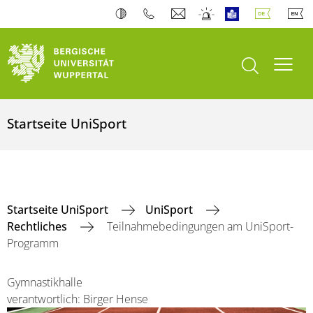
Suche öffnen
Navi
Startseite UniSport
Startseite UniSport
UniSport
Rechtliches
Teilnahmebedingungen am UniSport-
Programm
Gymnastikhalle
verantwortlich: Birger Hense